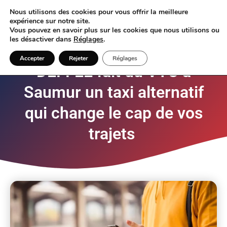
Nous utilisons des cookies pour vous offrir la meilleure
expérience sur notre site.
Vous pouvez en savoir plus sur les cookies que nous utilisons ou
les désactiver dans
Réglages
.
VTC Saumur – Transports
Accepter
Rejeter
Réglages
DEFFEE fait du VTC à
Saumur un taxi alternatif
qui change le cap de vos
trajets