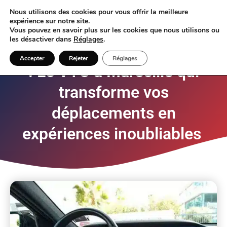
Nous utilisons des cookies pour vous offrir la meilleure
expérience sur notre site.
Vous pouvez en savoir plus sur les cookies que nous utilisons ou
les désactiver dans
Réglages
.
RESERVER VTC MARSEILLE
Accepter
Rejeter
Réglages
: Le VTC à Marseille qui
transforme vos
déplacements en
expériences inoubliables