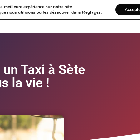
a meilleure expérience sur notre site.
Accept
que nous utilisons ou les désactiver dans
Réglages
.
Présentation
ClickChauffeur
Exem
 un Taxi à Sète
s la vie !