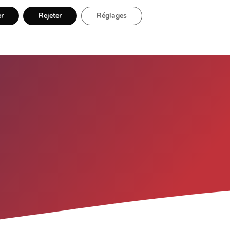
er
Rejeter
Réglages
ples
Autres modules
FAQ