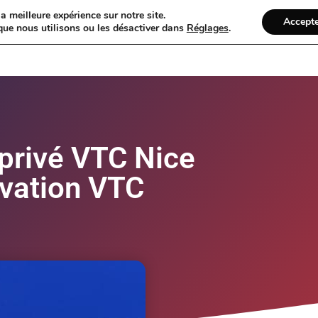
a meilleure expérience sur notre site.
Accept
que nous utilisons ou les désactiver dans
Réglages
.
Présentation
ClickChauffeur
Exem
privé VTC Nice
vation VTC