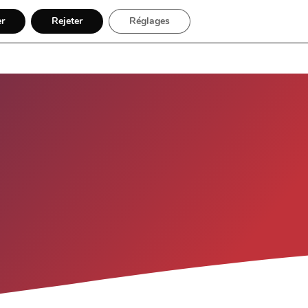
er
Rejeter
Réglages
ples
Autres modules
FAQ